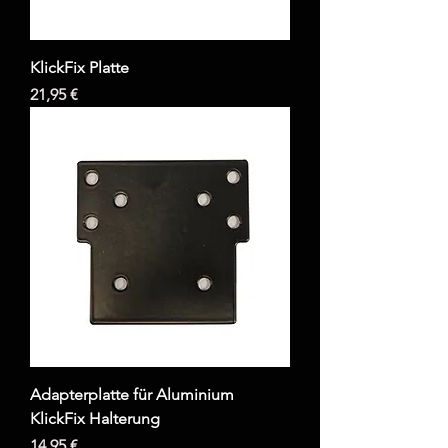
KlickFix Platte
Preis
21,95 €
Adapterplatte für Aluminium
KlickFix Halterung
Preis
14,95 €