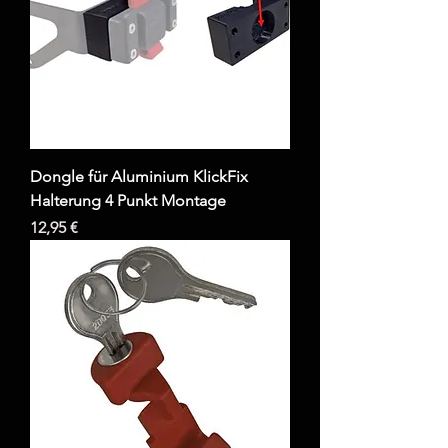
Dongle für Aluminium KlickFix
Halterung 4 Punkt Montage
Preis
12,95 €