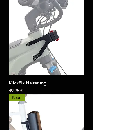
KlickFix Halterung
Preis
49,95 €
Neu!