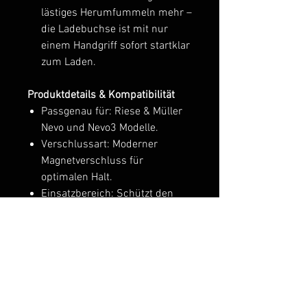
lästiges Herumfummeln mehr –
die Ladebuchse ist mit nur
einem Handgriff sofort startklar
zum Laden.
Produktdetails & Kompatibilität
Passgenau für: Riese & Müller
Nevo und Nevo3 Modelle.
Verschlussart: Moderner
Magnetverschluss für
optimalen Halt.
Einsatzbereich: Schützt den
Ladeanschluss im Alltag und
bei jeder Wetterlage.
Ähnliche Produkte